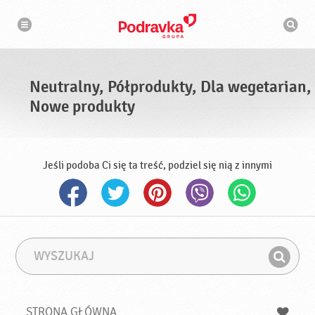
N
W
a
y
w
s
i
g
z
a
u
c
k
j
i
a
Neutralny, Półprodukty, Dla wegetarian,
w
a
Nowe produkty
r
k
a
Jeśli podoba Ci się ta treść, podziel się nią z innymi
W
F
y
r
Z
s
a
n
z
z
u
a
a
STRONA GŁÓWNA