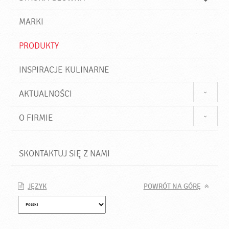
k
j
a
d
j
MARKI
ź
PRODUKTY
INSPIRACJE KULINARNE
AKTUALNOŚCI
O FIRMIE
SKONTAKTUJ SIĘ Z NAMI
JĘZYK
POWRÓT NA GÓRĘ