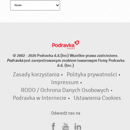
© 2002 - 2026 Podravka d.d.(Inc) Wszelkie prawa zastrzeżone.
Podravka
jest zarejestrowanym znakiem towarowym firmy Podravka
d.d. (Inc.)
Zasady korzystania
•
Polityka prywatności
•
Impressum
•
RODO / Ochrona Danych Osobowych •
Podravka w Internecie
•
Ustawienia Cookies
Odwiedź nas na
F
Y
L