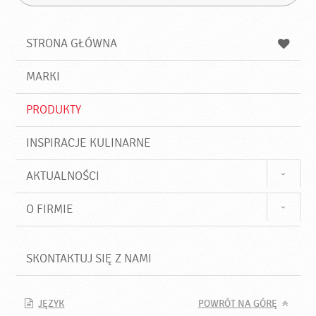
Z
s
a
n
z
z
u
a
a
STRONA GŁÓWNA
k
j
a
d
j
MARKI
ź
PRODUKTY
INSPIRACJE KULINARNE
AKTUALNOŚCI
O FIRMIE
SKONTAKTUJ SIĘ Z NAMI
JĘZYK
POWRÓT NA GÓRĘ