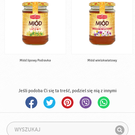
Miód lipowy Podravka
Miód wielokwiatowy
Jeśli podoba Ci się ta treść, podziel się nią z innymi
W
F
y
r