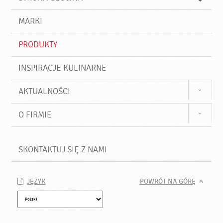
k
j
a
d
j
MARKI
ź
PRODUKTY
INSPIRACJE KULINARNE
AKTUALNOŚCI
O FIRMIE
SKONTAKTUJ SIĘ Z NAMI
JĘZYK
POWRÓT NA GÓRĘ