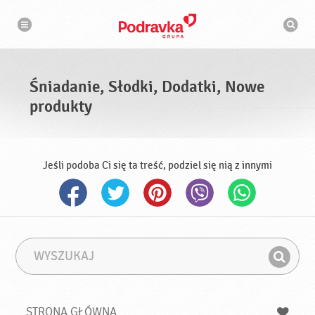
N
W
a
y
w
s
i
g
z
a
u
c
k
j
i
a
Śniadanie, Słodki, Dodatki, Nowe
w
a
produkty
r
k
a
Jeśli podoba Ci się ta treść, podziel się nią z innymi
W
F
y
r
Z
s
a
n
z
z
u
a
a
STRONA GŁÓWNA