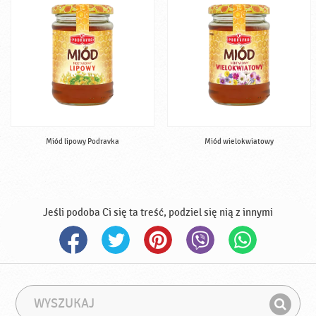
Miód lipowy Podravka
Miód wielokwiatowy
Jeśli podoba Ci się ta treść, podziel się nią z innymi
W
F
y
r