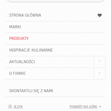
Z
s
a
n
z
z
u
a
a
STRONA GŁÓWNA
k
j
a
d
j
MARKI
ź
PRODUKTY
INSPIRACJE KULINARNE
AKTUALNOŚCI
O FIRMIE
SKONTAKTUJ SIĘ Z NAMI
JĘZYK
POWRÓT NA GÓRĘ