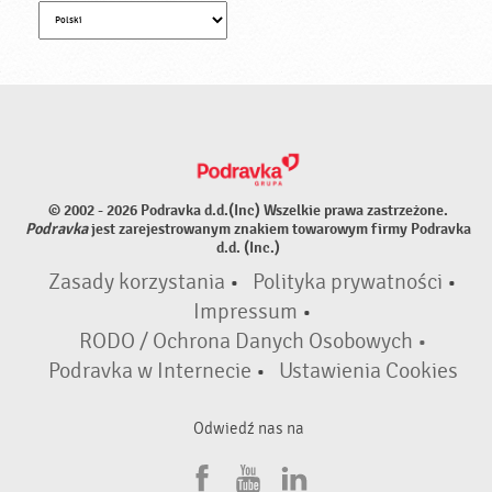
© 2002 - 2026 Podravka d.d.(Inc) Wszelkie prawa zastrzeżone.
Podravka
jest zarejestrowanym znakiem towarowym firmy Podravka
d.d. (Inc.)
Zasady korzystania
•
Polityka prywatności
•
Impressum
•
RODO / Ochrona Danych Osobowych •
Podravka w Internecie
•
Ustawienia Cookies
Odwiedź nas na
F
Y
L