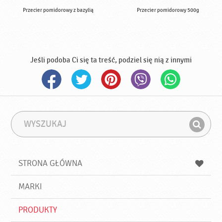
Przecier pomidorowy z bazylią
Przecier pomidorowy 500g
Jeśli podoba Ci się ta treść, podziel się nią z innymi
W
F
y
r
Z
s
a
n
z
z
u
a
a
STRONA GŁÓWNA
k
j
a
d
j
MARKI
ź
PRODUKTY