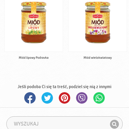
Miód lipowy Podravka
Miód wielokwiatowy
Jeśli podoba Ci się ta treść, podziel się nią z innymi
W
F
y
r