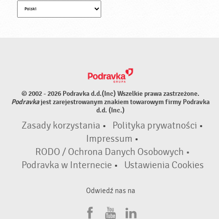
© 2002 - 2026 Podravka d.d.(Inc) Wszelkie prawa zastrzeżone.
Podravka
jest zarejestrowanym znakiem towarowym firmy Podravka
d.d. (Inc.)
Zasady korzystania
•
Polityka prywatności
•
Impressum
•
RODO / Ochrona Danych Osobowych •
Podravka w Internecie
•
Ustawienia Cookies
Odwiedź nas na
F
Y
L