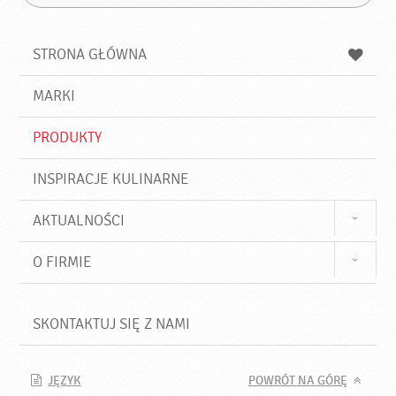
Z
s
a
n
z
z
u
a
a
STRONA GŁÓWNA
k
j
a
d
j
MARKI
ź
PRODUKTY
INSPIRACJE KULINARNE
AKTUALNOŚCI
O FIRMIE
SKONTAKTUJ SIĘ Z NAMI
JĘZYK
POWRÓT NA GÓRĘ