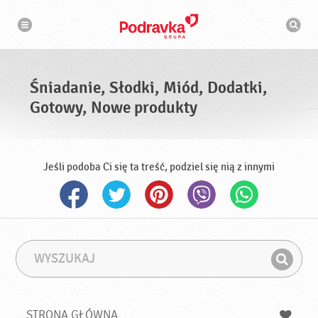
N
W
a
y
w
s
i
g
z
a
u
c
k
j
i
a
Śniadanie, Słodki, Miód, Dodatki,
w
a
Gotowy, Nowe produkty
r
k
a
Jeśli podoba Ci się ta treść, podziel się nią z innymi
W
F
y
r
Z
s
a
n
z
z
u
a
a
STRONA GŁÓWNA