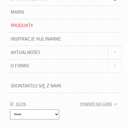
k
j
a
d
j
MARKI
ź
PRODUKTY
INSPIRACJE KULINARNE
AKTUALNOŚCI
O FIRMIE
SKONTAKTUJ SIĘ Z NAMI
JĘZYK
POWRÓT NA GÓRĘ