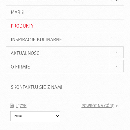
k
j
a
d
j
MARKI
ź
PRODUKTY
INSPIRACJE KULINARNE
AKTUALNOŚCI
O FIRMIE
SKONTAKTUJ SIĘ Z NAMI
JĘZYK
POWRÓT NA GÓRĘ