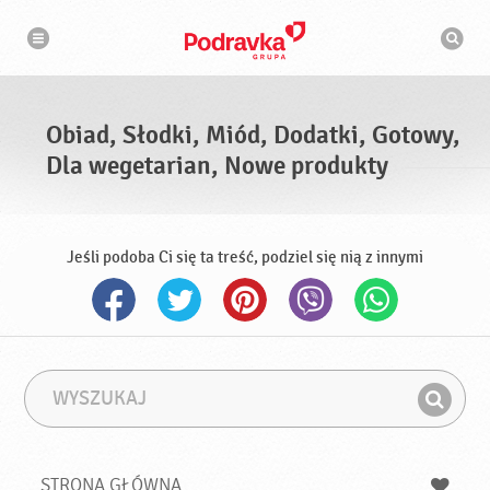
N
W
a
y
w
s
i
g
z
a
u
c
k
j
i
a
Obiad, Słodki, Miód, Dodatki, Gotowy,
w
a
Dla wegetarian, Nowe produkty
r
k
a
Jeśli podoba Ci się ta treść, podziel się nią z innymi
W
F
y
r
Z
s
a
n
z
z
u
a
a
STRONA GŁÓWNA