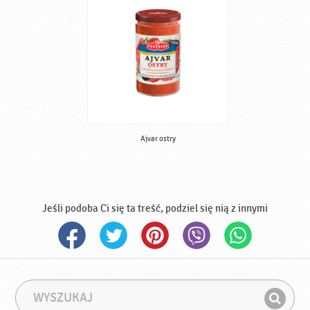
Ajvar ostry
Jeśli podoba Ci się ta treść, podziel się nią z innymi
W
F
y
r