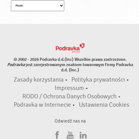
© 2002 - 2026 Podravka d.d.(Inc) Wszelkie prawa zastrzeżone.
Podravka
jest zarejestrowanym znakiem towarowym firmy Podravka
d.d. (Inc.)
Zasady korzystania
•
Polityka prywatności
•
Impressum
•
RODO / Ochrona Danych Osobowych •
Podravka w Internecie
•
Ustawienia Cookies
Odwiedź nas na
F
Y
L