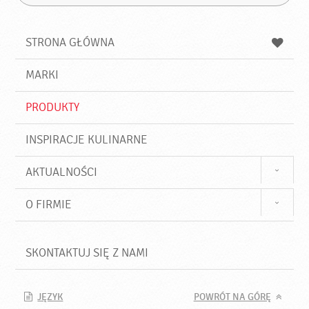
Z
s
a
n
z
z
u
a
a
STRONA GŁÓWNA
k
j
a
d
j
MARKI
ź
PRODUKTY
INSPIRACJE KULINARNE
AKTUALNOŚCI
O FIRMIE
SKONTAKTUJ SIĘ Z NAMI
JĘZYK
POWRÓT NA GÓRĘ