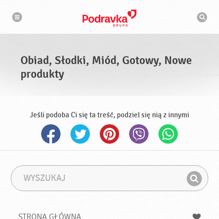
N
W
a
y
w
s
i
g
z
a
u
c
k
j
i
a
Obiad, Słodki, Miód, Gotowy, Nowe
w
a
produkty
r
k
a
Jeśli podoba Ci się ta treść, podziel się nią z innymi
W
F
y
r
Z
s
a
n
z
z
u
a
a
STRONA GŁÓWNA