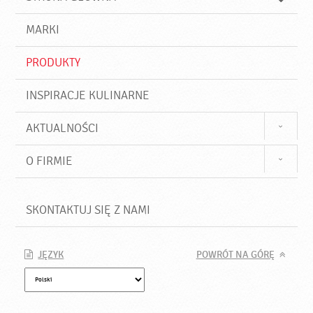
k
j
a
d
j
MARKI
ź
PRODUKTY
INSPIRACJE KULINARNE
AKTUALNOŚCI
O FIRMIE
SKONTAKTUJ SIĘ Z NAMI
JĘZYK
POWRÓT NA GÓRĘ