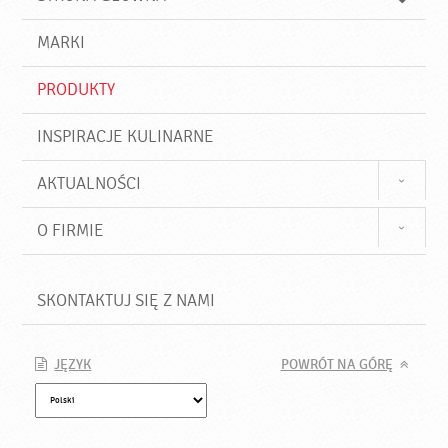
k
j
a
d
j
MARKI
ź
PRODUKTY
INSPIRACJE KULINARNE
AKTUALNOŚCI
O FIRMIE
SKONTAKTUJ SIĘ Z NAMI
JĘZYK
POWRÓT NA GÓRĘ