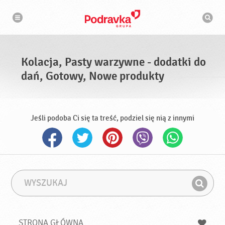
N
W
a
y
w
s
i
g
z
a
u
c
k
j
i
a
Kolacja, Pasty warzywne - dodatki do
w
a
dań, Gotowy, Nowe produkty
r
k
a
Jeśli podoba Ci się ta treść, podziel się nią z innymi
W
F
y
r
Z
s
a
n
z
z
u
a
a
STRONA GŁÓWNA