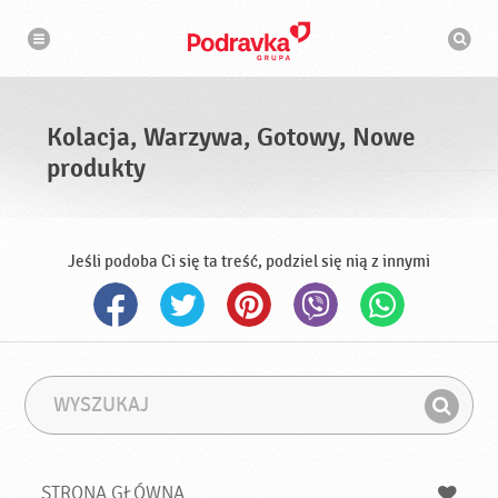
N
W
a
y
w
s
i
g
z
a
u
c
k
j
i
a
Kolacja, Warzywa, Gotowy, Nowe
w
a
produkty
r
k
a
Jeśli podoba Ci się ta treść, podziel się nią z innymi
W
F
y
r
Z
s
a
n
z
z
u
a
a
STRONA GŁÓWNA