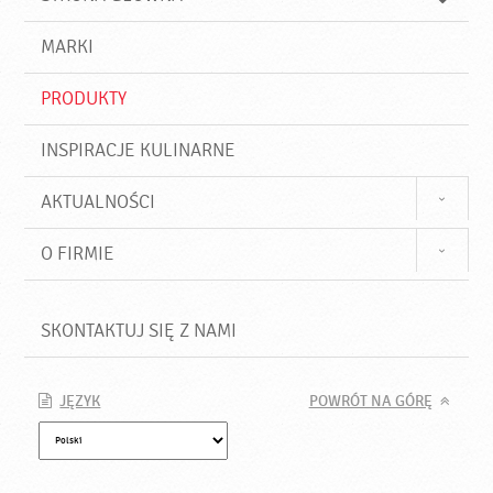
k
j
a
d
j
MARKI
ź
PRODUKTY
INSPIRACJE KULINARNE
AKTUALNOŚCI
O FIRMIE
SKONTAKTUJ SIĘ Z NAMI
JĘZYK
POWRÓT NA GÓRĘ