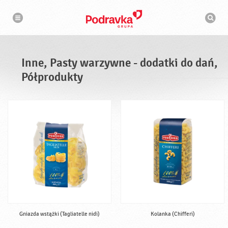
N
W
a
y
w
s
i
g
z
a
u
c
k
j
i
a
Inne, Pasty warzywne - dodatki do dań,
w
a
Półprodukty
r
k
a
Gniazda wstążki (Tagliatelle nidi)
Kolanka (Chifferi)