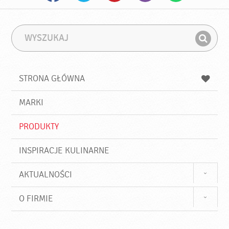
W
F
y
r
Z
s
a
n
z
z
u
a
a
STRONA GŁÓWNA
k
j
a
d
j
MARKI
ź
PRODUKTY
INSPIRACJE KULINARNE
AKTUALNOŚCI
O FIRMIE