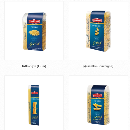
Nitki cięte (Filini)
Muszelki (Conchiglie)