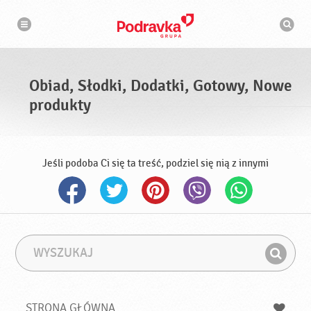
N
W
a
y
w
s
i
g
z
a
u
c
k
j
i
a
Obiad, Słodki, Dodatki, Gotowy, Nowe
w
a
produkty
r
k
a
Jeśli podoba Ci się ta treść, podziel się nią z innymi
W
F
y
r
Z
s
a
n
z
z
u
a
a
STRONA GŁÓWNA