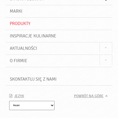
k
j
a
d
j
MARKI
ź
PRODUKTY
INSPIRACJE KULINARNE
AKTUALNOŚCI
O FIRMIE
SKONTAKTUJ SIĘ Z NAMI
JĘZYK
POWRÓT NA GÓRĘ