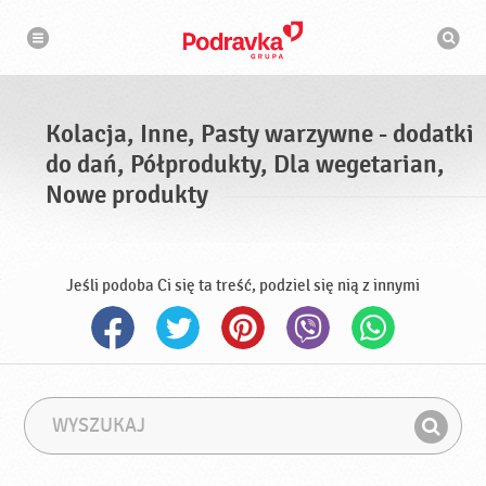
N
W
a
y
w
s
i
g
z
a
u
c
k
j
i
a
Kolacja, Inne, Pasty warzywne - dodatki
w
a
do dań, Półprodukty, Dla wegetarian,
r
k
Nowe produkty
a
Jeśli podoba Ci się ta treść, podziel się nią z innymi
W
F
y
r
Z
s
a
n
z
z