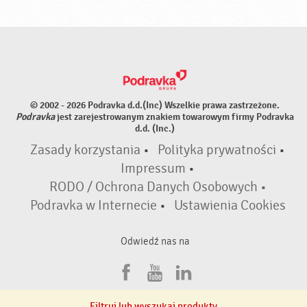
© 2002 - 2026 Podravka d.d.(Inc) Wszelkie prawa zastrzeżone.
Podravka
jest zarejestrowanym znakiem towarowym firmy Podravka
d.d. (Inc.)
Zasady korzystania
•
Polityka prywatności
•
Impressum
•
RODO / Ochrona Danych Osobowych •
Podravka w Internecie
•
Ustawienia Cookies
Odwiedź nas na
F
Y
L
a
o
i
Filtruj lub wyszukaj produkty