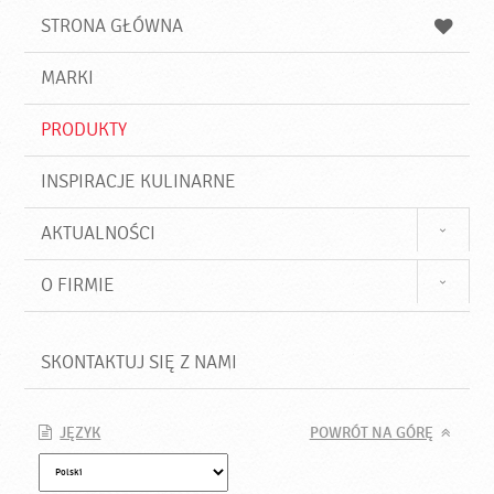
u
a
a
STRONA GŁÓWNA
k
j
a
d
j
MARKI
ź
PRODUKTY
INSPIRACJE KULINARNE
AKTUALNOŚCI
O FIRMIE
SKONTAKTUJ SIĘ Z NAMI
JĘZYK
POWRÓT NA GÓRĘ