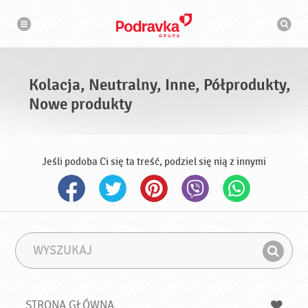
N
W
a
y
w
s
i
g
z
a
u
c
k
j
i
a
Kolacja, Neutralny, Inne, Półprodukty,
w
a
Nowe produkty
r
k
a
Jeśli podoba Ci się ta treść, podziel się nią z innymi
W
F
y
r
Z
s
a
n
z
z
u
a
a
STRONA GŁÓWNA