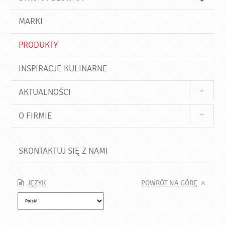
k
j
a
d
j
MARKI
ź
PRODUKTY
INSPIRACJE KULINARNE
AKTUALNOŚCI
O FIRMIE
SKONTAKTUJ SIĘ Z NAMI
JĘZYK
POWRÓT NA GÓRĘ