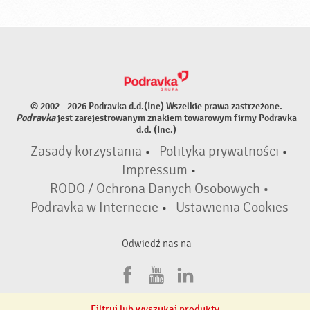
© 2002 - 2026 Podravka d.d.(Inc) Wszelkie prawa zastrzeżone.
Podravka
jest zarejestrowanym znakiem towarowym firmy Podravka
d.d. (Inc.)
Zasady korzystania
•
Polityka prywatności
•
Impressum
•
RODO / Ochrona Danych Osobowych •
Podravka w Internecie
•
Ustawienia Cookies
Odwiedź nas na
F
Y
L
a
o
i
Filtruj lub wyszukaj produkty