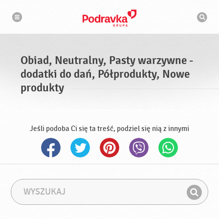
N
W
a
y
w
s
i
g
z
a
u
c
k
j
i
a
Obiad, Neutralny, Pasty warzywne -
w
a
dodatki do dań, Półprodukty, Nowe
r
k
produkty
a
Jeśli podoba Ci się ta treść, podziel się nią z innymi
W
F
y
r
Z
s
a
n
z
z