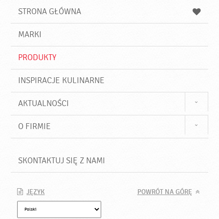
u
a
a
STRONA GŁÓWNA
k
j
a
d
j
MARKI
ź
PRODUKTY
INSPIRACJE KULINARNE
AKTUALNOŚCI
O FIRMIE
SKONTAKTUJ SIĘ Z NAMI
JĘZYK
POWRÓT NA GÓRĘ