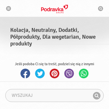
N
W
a
y
w
s
i
g
z
a
u
c
k
j
i
a
Kolacja, Neutralny, Dodatki,
w
a
Półprodukty, Dla wegetarian, Nowe
r
k
produkty
a
Jeśli podoba Ci się ta treść, podziel się nią z innymi
W
F
y
r
Z
s
a
n
z
z