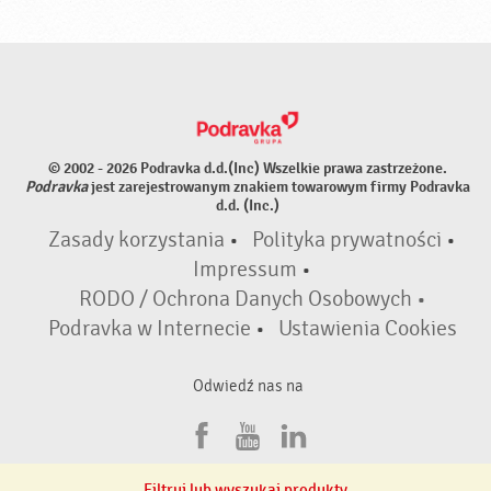
© 2002 - 2026 Podravka d.d.(Inc) Wszelkie prawa zastrzeżone.
Podravka
jest zarejestrowanym znakiem towarowym firmy Podravka
d.d. (Inc.)
Zasady korzystania
•
Polityka prywatności
•
Impressum
•
RODO / Ochrona Danych Osobowych •
Podravka w Internecie
•
Ustawienia Cookies
Odwiedź nas na
F
Y
L
a
o
i
Filtruj lub wyszukaj produkty