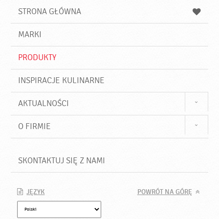
u
a
a
STRONA GŁÓWNA
k
j
a
d
j
MARKI
ź
PRODUKTY
INSPIRACJE KULINARNE
AKTUALNOŚCI
O FIRMIE
SKONTAKTUJ SIĘ Z NAMI
JĘZYK
POWRÓT NA GÓRĘ