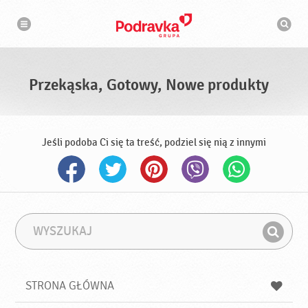
N
W
a
y
w
s
i
g
z
a
u
c
k
j
i
a
Przekąska, Gotowy, Nowe produkty
w
a
r
k
a
Jeśli podoba Ci się ta treść, podziel się nią z innymi
W
F
y
r
Z
s
a
n
z
z
u
a
a
STRONA GŁÓWNA
k
j
a