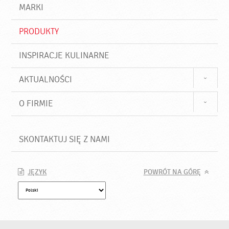
d
j
MARKI
ź
PRODUKTY
INSPIRACJE KULINARNE
AKTUALNOŚCI
O FIRMIE
SKONTAKTUJ SIĘ Z NAMI
JĘZYK
POWRÓT NA GÓRĘ