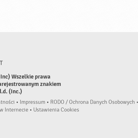
T
(Inc) Wszelkie prawa
zarejestrowanym znakiem
d. (Inc.)
atności
•
Impressum
•
RODO / Ochrona Danych Osobowych 
w Internecie
•
Ustawienia Cookies