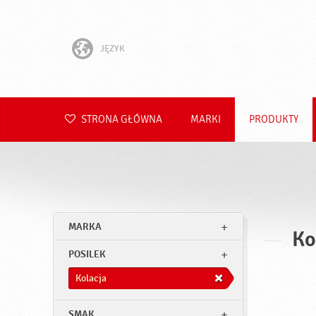
JĘZYK
English
Hrvatski
STRONA GŁÓWNA
MARKI
PRODUKTY
Slovenščina
Čeština
Slovenčina
MARKA
Ko
Română
POSILEK
Deutsch
Kolacja
SMAK