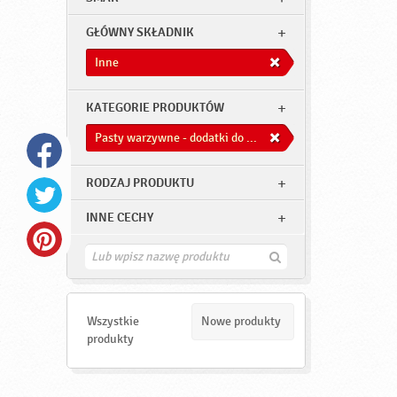
GŁÓWNY SKŁADNIK
Inne
KATEGORIE PRODUKTÓW
Pasty warzywne - dodatki do dań
RODZAJ PRODUKTU
INNE CECHY
Z
n
a
j
d
Wszystkie
Nowe produkty
ź
produkty