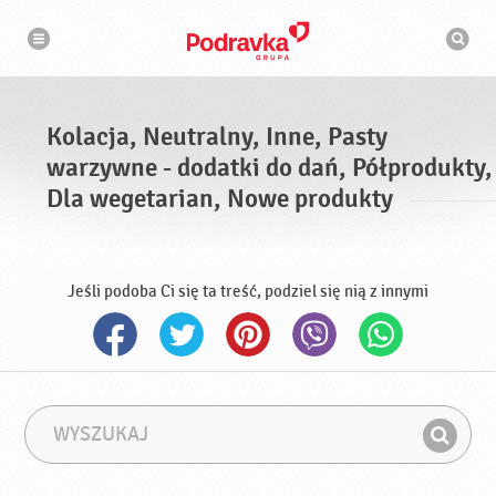
N
W
a
y
w
s
i
g
z
a
u
c
k
j
i
a
Kolacja, Neutralny, Inne, Pasty
w
a
warzywne - dodatki do dań, Półprodukty,
r
k
Dla wegetarian, Nowe produkty
a
Jeśli podoba Ci się ta treść, podziel się nią z innymi
W
F
y
r
Z
s
a
n
z
z