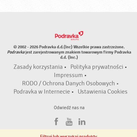
© 2002 - 2026 Podravka d.d.(Inc) Wszelkie prawa zastrzeżone.
Podravka
jest zarejestrowanym znakiem towarowym firmy Podravka
d.d. (Inc.)
Zasady korzystania
•
Polityka prywatności
•
Impressum
•
RODO / Ochrona Danych Osobowych •
Podravka w Internecie
•
Ustawienia Cookies
Odwiedź nas na
F
Y
L
a
o
i
Filtruj lub wyszukaj produkty