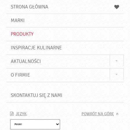
u
a
a
STRONA GŁÓWNA
k
j
a
d
j
MARKI
ź
PRODUKTY
INSPIRACJE KULINARNE
AKTUALNOŚCI
O FIRMIE
SKONTAKTUJ SIĘ Z NAMI
JĘZYK
POWRÓT NA GÓRĘ