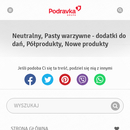
N
W
a
y
w
s
i
g
z
a
u
c
k
j
i
a
Neutralny, Pasty warzywne - dodatki do
w
a
dań, Półprodukty, Nowe produkty
r
k
a
Jeśli podoba Ci się ta treść, podziel się nią z innymi
W
F
y
r
Z
s
a
n
z
z
u
a
a
STRONA GŁÓWNA