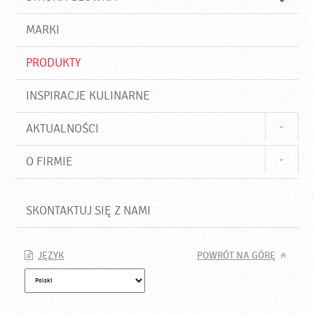
k
j
a
d
j
MARKI
ź
PRODUKTY
INSPIRACJE KULINARNE
AKTUALNOŚCI
O FIRMIE
SKONTAKTUJ SIĘ Z NAMI
JĘZYK
POWRÓT NA GÓRĘ