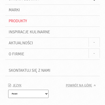
k
j
a
d
j
MARKI
ź
PRODUKTY
INSPIRACJE KULINARNE
AKTUALNOŚCI
O FIRMIE
SKONTAKTUJ SIĘ Z NAMI
JĘZYK
POWRÓT NA GÓRĘ