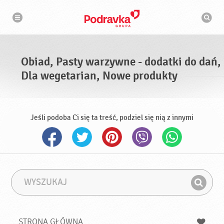
N
W
a
y
w
s
i
g
z
a
u
c
k
j
i
a
Obiad, Pasty warzywne - dodatki do dań,
w
a
Dla wegetarian, Nowe produkty
r
k
a
Jeśli podoba Ci się ta treść, podziel się nią z innymi
W
F
y
r
Z
s
a
n
z
z
u
a
a
STRONA GŁÓWNA