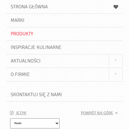
u
a
a
STRONA GŁÓWNA
k
j
a
d
j
MARKI
ź
PRODUKTY
INSPIRACJE KULINARNE
AKTUALNOŚCI
O FIRMIE
SKONTAKTUJ SIĘ Z NAMI
JĘZYK
POWRÓT NA GÓRĘ