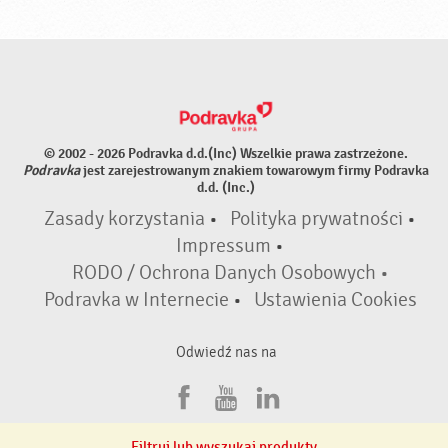
© 2002 - 2026 Podravka d.d.(Inc) Wszelkie prawa zastrzeżone.
Podravka
jest zarejestrowanym znakiem towarowym firmy Podravka
d.d. (Inc.)
Zasady korzystania
•
Polityka prywatności
•
Impressum
•
RODO / Ochrona Danych Osobowych •
Podravka w Internecie
•
Ustawienia Cookies
Odwiedź nas na
F
Y
L
a
o
i
Filtruj lub wyszukaj produkty