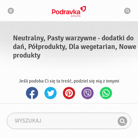
N
W
a
y
w
s
i
g
z
a
u
c
k
j
i
a
Neutralny, Pasty warzywne - dodatki do
w
a
dań, Półprodukty, Dla wegetarian, Nowe
r
k
produkty
a
Jeśli podoba Ci się ta treść, podziel się nią z innymi
W
F
y
r
Z
s
a
n
z
z