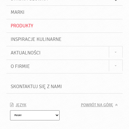
k
j
a
d
j
MARKI
ź
PRODUKTY
INSPIRACJE KULINARNE
AKTUALNOŚCI
O FIRMIE
SKONTAKTUJ SIĘ Z NAMI
JĘZYK
POWRÓT NA GÓRĘ