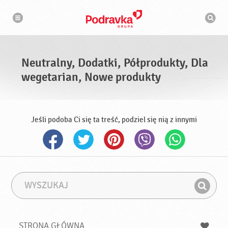
N
W
a
y
w
s
i
g
z
a
u
c
k
j
i
a
Neutralny, Dodatki, Półprodukty, Dla
w
a
wegetarian, Nowe produkty
r
k
a
Jeśli podoba Ci się ta treść, podziel się nią z innymi
W
F
y
r
Z
s
a
n
z
z
u
a
a
STRONA GŁÓWNA