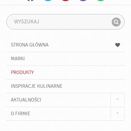
W
F
y
r
Z
s
a
n
z
z
u
a
a
STRONA GŁÓWNA
k
j
a
d
j
MARKI
ź
PRODUKTY
INSPIRACJE KULINARNE
AKTUALNOŚCI
O FIRMIE