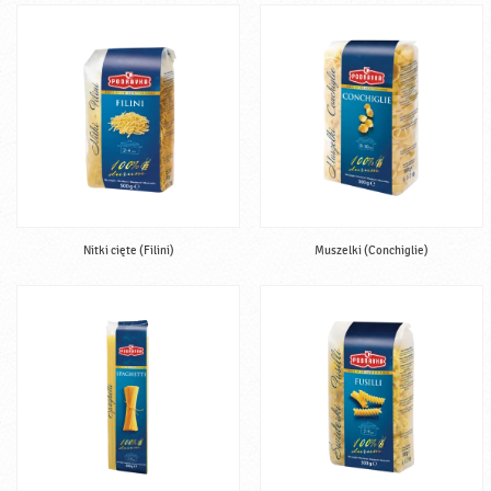
Nitki cięte (Filini)
Muszelki (Conchiglie)