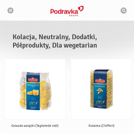
N
W
a
y
w
s
i
g
z
a
u
c
k
j
i
a
Kolacja, Neutralny, Dodatki,
w
a
Półprodukty, Dla wegetarian
r
k
a
Gniazda wstążki (Tagliatelle nidi)
Kolanka (Chifferi)