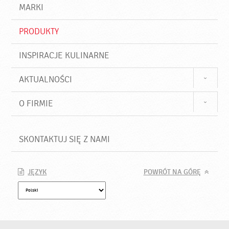
d
j
MARKI
ź
PRODUKTY
INSPIRACJE KULINARNE
AKTUALNOŚCI
O FIRMIE
SKONTAKTUJ SIĘ Z NAMI
JĘZYK
POWRÓT NA GÓRĘ