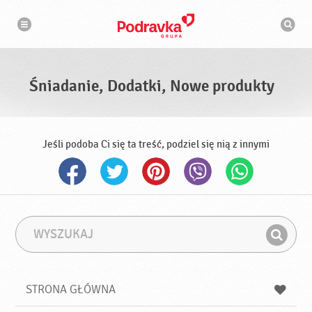
N
W
a
y
w
s
i
g
z
a
u
c
k
j
i
a
Śniadanie, Dodatki, Nowe produkty
w
a
r
k
a
Jeśli podoba Ci się ta treść, podziel się nią z innymi
W
F
y
r
Z
s
a
n
z
z
u
a
a
STRONA GŁÓWNA
k
j
a