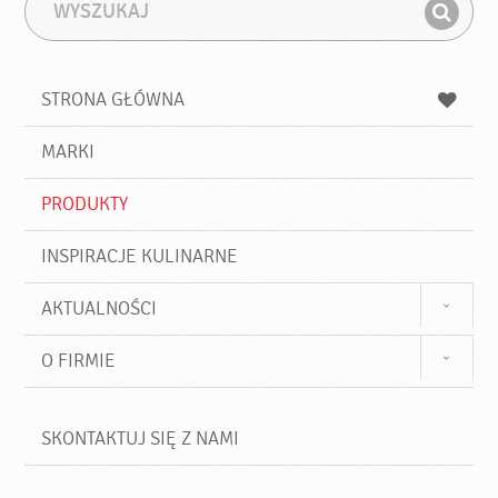
W
F
y
r
Z
s
a
n
z
z
u
a
a
STRONA GŁÓWNA
k
j
a
d
j
MARKI
ź
PRODUKTY
INSPIRACJE KULINARNE
AKTUALNOŚCI
O FIRMIE
SKONTAKTUJ SIĘ Z NAMI