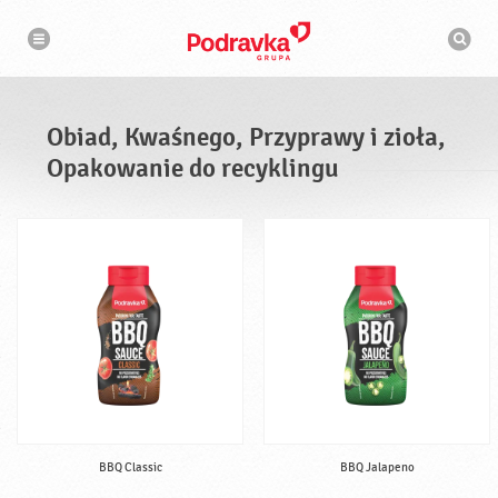
N
W
a
y
w
s
i
g
z
a
u
c
k
j
i
a
Obiad, Kwaśnego, Przyprawy i zioła,
w
a
Opakowanie do recyklingu
r
k
a
BBQ Classic
BBQ Jalapeno