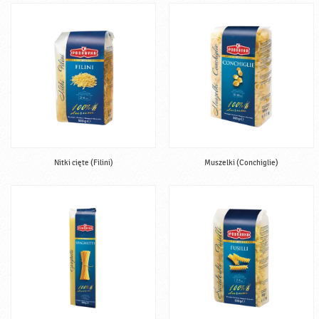
Nitki cięte (Filini)
Muszelki (Conchiglie)