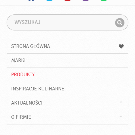
W
F
y
r
Z
s
a
n
z
z
u
a
a
STRONA GŁÓWNA
k
j
a
d
j
MARKI
ź
PRODUKTY
INSPIRACJE KULINARNE
AKTUALNOŚCI
O FIRMIE