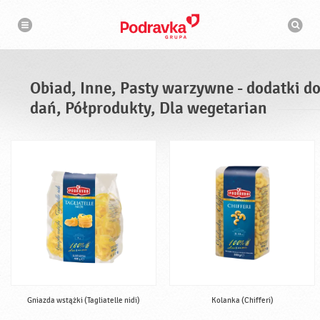
N
W
a
y
w
s
i
g
z
a
u
c
k
j
i
a
Obiad, Inne, Pasty warzywne - dodatki d
w
a
dań, Półprodukty, Dla wegetarian
r
k
a
Gniazda wstążki (Tagliatelle nidi)
Kolanka (Chifferi)