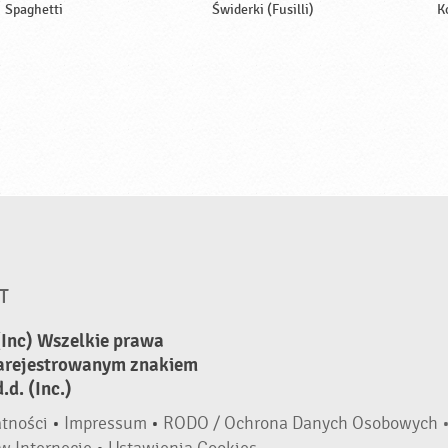
Spaghetti
Świderki (Fusilli)
K
T
(Inc) Wszelkie prawa
zarejestrowanym znakiem
d. (Inc.)
atności
•
Impressum
•
RODO / Ochrona Danych Osobowych 