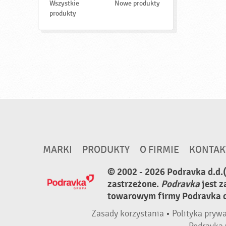
d
Wszystkie
Nowe produkty
ź
produkty
MARKI
PRODUKTY
O FIRMIE
KONTAK
© 2002 - 2026 Podravka d.d.
zastrzeżone.
Podravka
jest 
towarowym firmy Podravka d.
Zasady korzystania
•
Polityka pryw