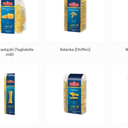
wstążki (Tagliatelle
Kolanka (Chifferi)
N
nidi)