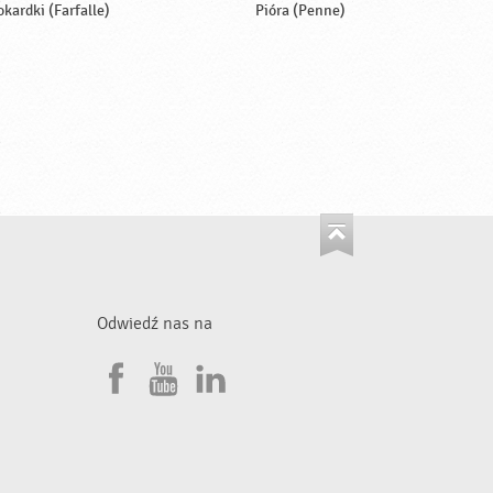
okardki (Farfalle)
Pióra (Penne)
Odwiedź nas na
F
Y
L
a
o
i
•