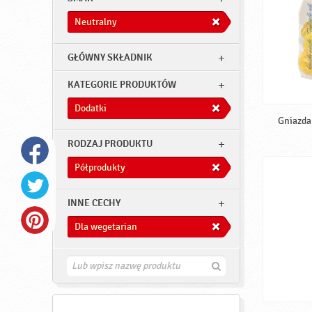
Neutralny
GŁÓWNY SKŁADNIK
KATEGORIE PRODUKTÓW
Dodatki
Gniazda 
RODZAJ PRODUKTU
Półprodukty
INNE CECHY
Dla wegetarian
Z
n
a
j