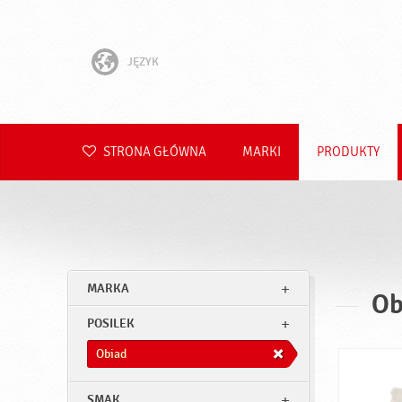
JĘZYK
English
Hrvatski
STRONA GŁÓWNA
MARKI
PRODUKTY
Slovenščina
Čeština
Slovenčina
MARKA
Ob
Română
POSILEK
Deutsch
Obiad
SMAK