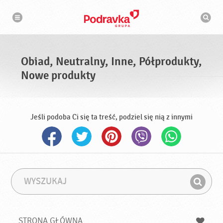
N
W
a
y
w
s
i
g
z
a
u
c
k
j
i
a
Obiad, Neutralny, Inne, Półprodukty,
w
a
Nowe produkty
r
k
a
Jeśli podoba Ci się ta treść, podziel się nią z innymi
W
F
y
r
Z
s
a
n
z
z
u
a
a
STRONA GŁÓWNA