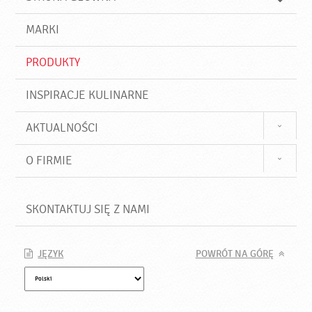
k
j
a
d
j
MARKI
ź
PRODUKTY
INSPIRACJE KULINARNE
AKTUALNOŚCI
O FIRMIE
SKONTAKTUJ SIĘ Z NAMI
JĘZYK
POWRÓT NA GÓRĘ