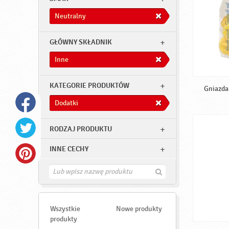
Neutralny
GŁÓWNY SKŁADNIK
Inne
KATEGORIE PRODUKTÓW
Gniazda 
Dodatki
RODZAJ PRODUKTU
INNE CECHY
Z
n
a
j
d
Wszystkie
Nowe produkty
ź
produkty