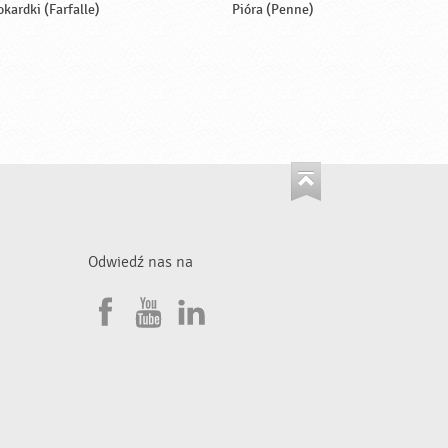
okardki (Farfalle)
Pióra (Penne)
Odwiedź nas na
F
Y
L
a
o
i
•
c
u
n