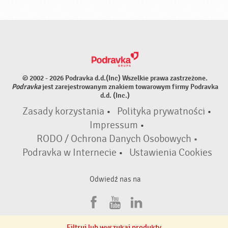
© 2002 - 2026 Podravka d.d.(Inc) Wszelkie prawa zastrzeżone.
Podravka
jest zarejestrowanym znakiem towarowym firmy Podravka
d.d. (Inc.)
Zasady korzystania
•
Polityka prywatności
•
Impressum
•
RODO / Ochrona Danych Osobowych •
Podravka w Internecie
•
Ustawienia Cookies
Odwiedź nas na
F
Y
L
a
o
i
Filtruj lub wyszukaj produkty