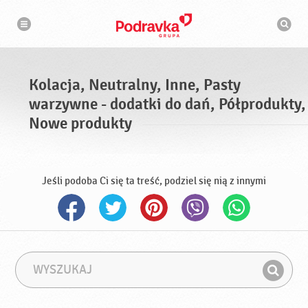
N
W
a
y
w
s
i
g
z
a
u
c
k
j
i
a
Kolacja, Neutralny, Inne, Pasty
w
a
warzywne - dodatki do dań, Półprodukty,
r
k
Nowe produkty
a
Jeśli podoba Ci się ta treść, podziel się nią z innymi
W
F
y
r
Z
s
a
n
z
z