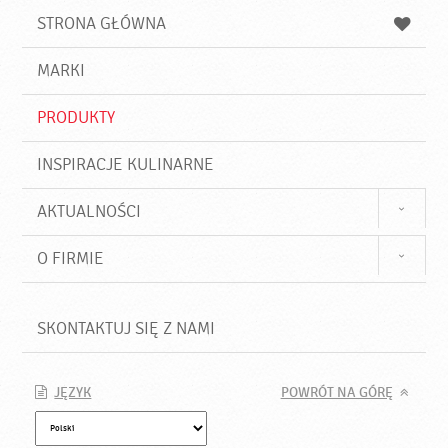
u
a
a
STRONA GŁÓWNA
k
j
a
d
j
MARKI
ź
PRODUKTY
INSPIRACJE KULINARNE
AKTUALNOŚCI
O FIRMIE
SKONTAKTUJ SIĘ Z NAMI
JĘZYK
POWRÓT NA GÓRĘ