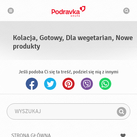
N
W
a
y
w
s
i
g
z
a
u
c
k
j
i
a
Kolacja, Gotowy, Dla wegetarian, Nowe
w
a
produkty
r
k
a
Jeśli podoba Ci się ta treść, podziel się nią z innymi
W
F
y
r
Z
s
a
n
z
z
u
a
a
STRONA GŁÓWNA