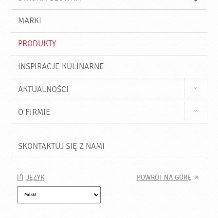
k
j
a
d
j
MARKI
ź
PRODUKTY
INSPIRACJE KULINARNE
AKTUALNOŚCI
O FIRMIE
SKONTAKTUJ SIĘ Z NAMI
JĘZYK
POWRÓT NA GÓRĘ