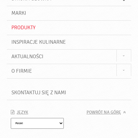
k
j
a
d
j
MARKI
ź
PRODUKTY
INSPIRACJE KULINARNE
AKTUALNOŚCI
O FIRMIE
SKONTAKTUJ SIĘ Z NAMI
JĘZYK
POWRÓT NA GÓRĘ