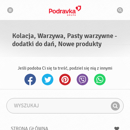
N
W
a
y
w
s
i
g
z
a
u
c
k
j
i
a
Kolacja, Warzywa, Pasty warzywne -
w
a
dodatki do dań, Nowe produkty
r
k
a
Jeśli podoba Ci się ta treść, podziel się nią z innymi
W
F
y
r
Z
s
a
n
z
z
u
a
a
STRONA GŁÓWNA