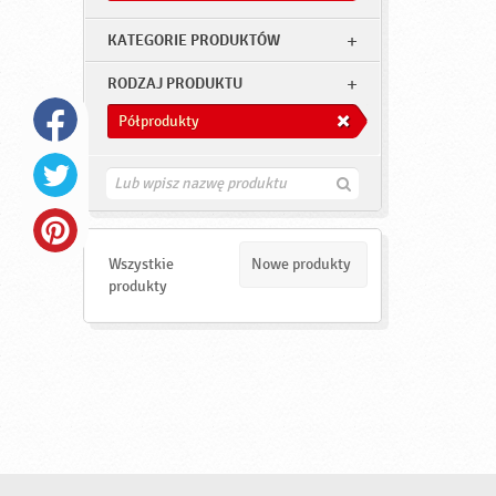
KATEGORIE PRODUKTÓW
RODZAJ PRODUKTU
Półprodukty
Z
n
a
j
d
Wszystkie
Nowe produkty
ź
produkty