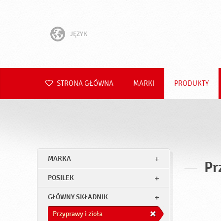
JĘZYK
English
Hrvatski
STRONA GŁÓWNA
MARKI
PRODUKTY
Slovenščina
Čeština
Slovenčina
MARKA
Pr
Română
POSILEK
Deutsch
GŁÓWNY SKŁADNIK
Przyprawy i zioła