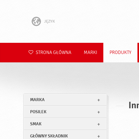
JĘZYK
English
Hrvatski
STRONA GŁÓWNA
MARKI
PRODUKTY
Slovenščina
Čeština
Slovenčina
MARKA
In
Română
POSILEK
Deutsch
SMAK
GŁÓWNY SKŁADNIK