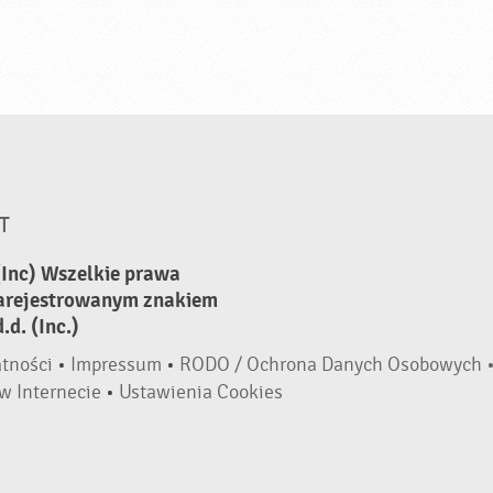
T
(Inc) Wszelkie prawa
zarejestrowanym znakiem
d. (Inc.)
atności
•
Impressum
•
RODO / Ochrona Danych Osobowych 
w Internecie
•
Ustawienia Cookies