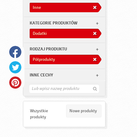
Inne
KATEGORIE PRODUKTÓW
Dodatki
RODZAJ PRODUKTU
Półprodukty
INNE CECHY
Z
n
a
j
d
Wszystkie
Nowe produkty
ź
produkty