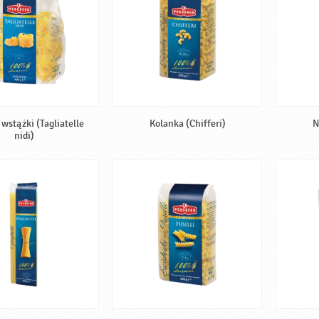
wstążki (Tagliatelle
Kolanka (Chifferi)
N
nidi)