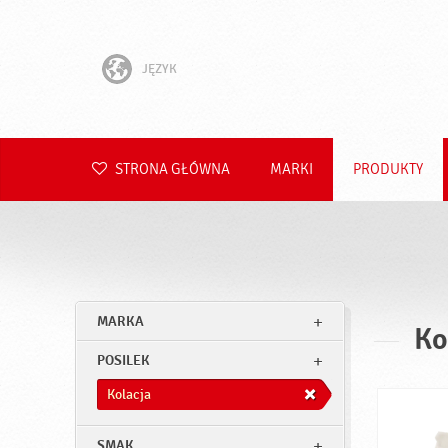
JĘZYK
English
Hrvatski
STRONA GŁÓWNA
MARKI
PRODUKTY
Slovenščina
Čeština
Slovenčina
MARKA
Ko
Română
POSILEK
Deutsch
Kolacja
SMAK