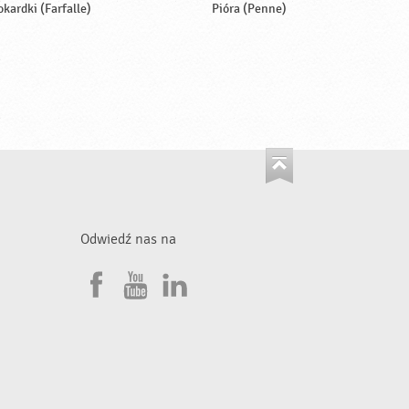
okardki (Farfalle)
Pióra (Penne)
Odwiedź nas na
F
Y
L
a
o
i
•
c
u
n