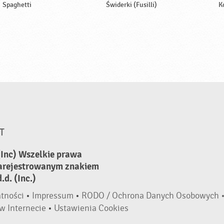
Spaghetti
Świderki (Fusilli)
K
T
(Inc) Wszelkie prawa
zarejestrowanym znakiem
d. (Inc.)
atności
•
Impressum
•
RODO / Ochrona Danych Osobowych 
w Internecie
•
Ustawienia Cookies