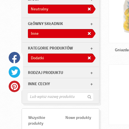
Neutralny
GŁÓWNY SKŁADNIK
Inne
KATEGORIE PRODUKTÓW
Gniazda 
Dodatki
RODZAJ PRODUKTU
INNE CECHY
Z
n
a
j
d
Wszystkie
Nowe produkty
ź
produkty