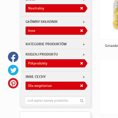
Neutralny
GŁÓWNY SKŁADNIK
Inne
KATEGORIE PRODUKTÓW
Gniazda 
RODZAJ PRODUKTU
Półprodukty
INNE CECHY
Dla wegetarian
Z
n
a
j