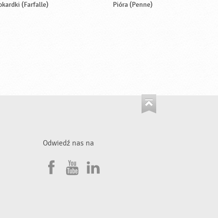
okardki (Farfalle)
Pióra (Penne)
Odwiedź nas na
F
Y
L
a
o
i
•