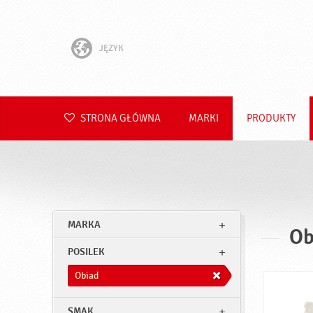
JĘZYK
English
Hrvatski
STRONA GŁÓWNA
MARKI
PRODUKTY
Slovenščina
Čeština
Slovenčina
MARKA
Ob
Română
POSILEK
Deutsch
Obiad
SMAK