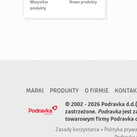
d
Wszystkie
Nowe produkty
ź
produkty
MARKI
PRODUKTY
O FIRMIE
KONTAK
© 2002 - 2026 Podravka d.d.
zastrzeżone.
Podravka
jest 
towarowym firmy Podravka d.
Zasady korzystania
•
Polityka pryw