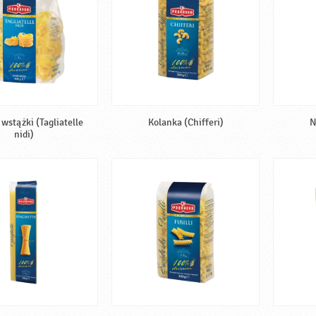
wstążki (Tagliatelle
Kolanka (Chifferi)
N
nidi)