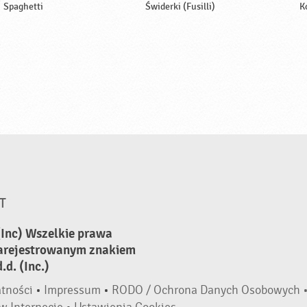
Spaghetti
Świderki (Fusilli)
K
T
(Inc) Wszelkie prawa
zarejestrowanym znakiem
d. (Inc.)
atności
•
Impressum
•
RODO / Ochrona Danych Osobowych 