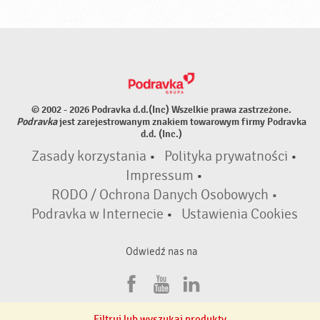
© 2002 - 2026 Podravka d.d.(Inc) Wszelkie prawa zastrzeżone.
Podravka
jest zarejestrowanym znakiem towarowym firmy Podravka
d.d. (Inc.)
Zasady korzystania
•
Polityka prywatności
•
Impressum
•
RODO / Ochrona Danych Osobowych •
Podravka w Internecie
•
Ustawienia Cookies
Odwiedź nas na
F
Y
L
a
o
i
Filtruj lub wyszukaj produkty