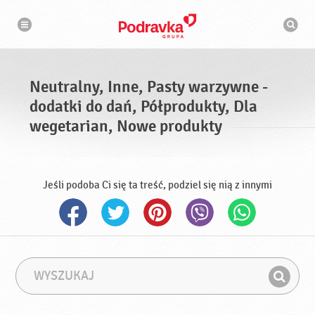
N
W
a
y
w
s
i
g
z
a
u
c
k
j
i
a
Neutralny, Inne, Pasty warzywne -
w
a
dodatki do dań, Półprodukty, Dla
r
k
wegetarian, Nowe produkty
a
Jeśli podoba Ci się ta treść, podziel się nią z innymi
W
F
y
r
Z
s
a
n
z
z