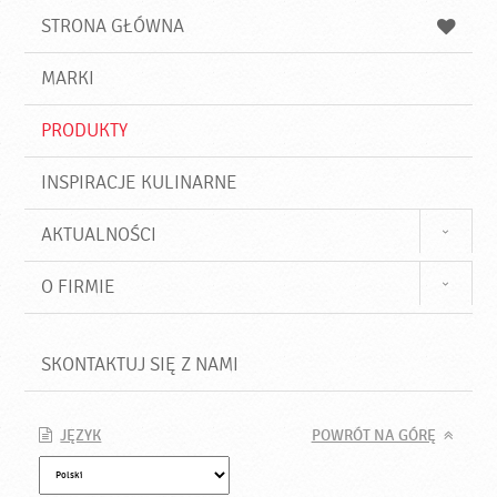
u
a
a
STRONA GŁÓWNA
k
j
a
d
j
MARKI
ź
PRODUKTY
INSPIRACJE KULINARNE
AKTUALNOŚCI
O FIRMIE
SKONTAKTUJ SIĘ Z NAMI
JĘZYK
POWRÓT NA GÓRĘ