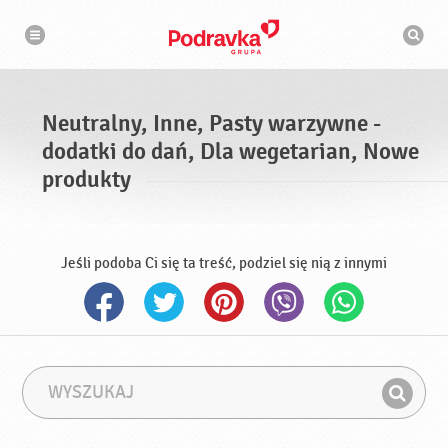
N
W
a
y
w
s
i
g
z
a
u
c
k
j
i
a
Neutralny, Inne, Pasty warzywne -
w
a
dodatki do dań, Dla wegetarian, Nowe
r
k
produkty
a
Jeśli podoba Ci się ta treść, podziel się nią z innymi
W
F
y
r
Z
s
a
n
z
z