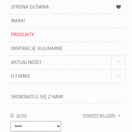
u
a
a
STRONA GŁÓWNA
k
j
a
d
j
MARKI
ź
PRODUKTY
INSPIRACJE KULINARNE
AKTUALNOŚCI
O FIRMIE
SKONTAKTUJ SIĘ Z NAMI
JĘZYK
POWRÓT NA GÓRĘ