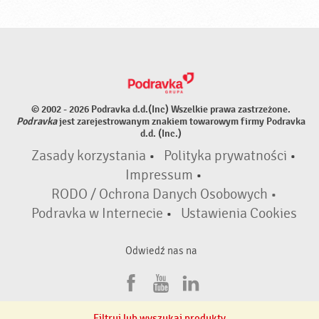
© 2002 - 2026 Podravka d.d.(Inc) Wszelkie prawa zastrzeżone.
Podravka
jest zarejestrowanym znakiem towarowym firmy Podravka
d.d. (Inc.)
Zasady korzystania
•
Polityka prywatności
•
Impressum
•
RODO / Ochrona Danych Osobowych •
Podravka w Internecie
•
Ustawienia Cookies
Odwiedź nas na
F
Y
L
a
o
i
Filtruj lub wyszukaj produkty