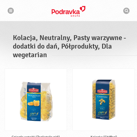
N
W
a
y
w
s
i
g
z
a
u
c
k
j
i
a
Kolacja, Neutralny, Pasty warzywne -
w
a
dodatki do dań, Półprodukty, Dla
r
k
wegetarian
a