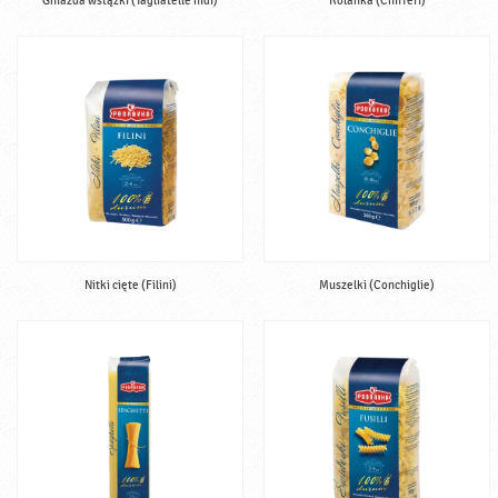
Gniazda wstążki (Tagliatelle nidi)
Kolanka (Chifferi)
Nitki cięte (Filini)
Muszelki (Conchiglie)