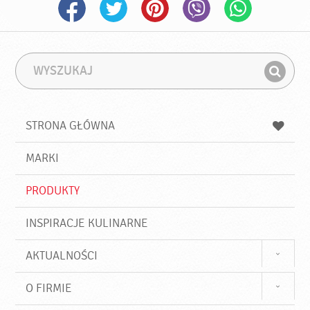
W
F
y
r
Z
s
a
n
z
z
u
a
a
STRONA GŁÓWNA
k
j
a
d
j
MARKI
ź
PRODUKTY
INSPIRACJE KULINARNE
AKTUALNOŚCI
O FIRMIE