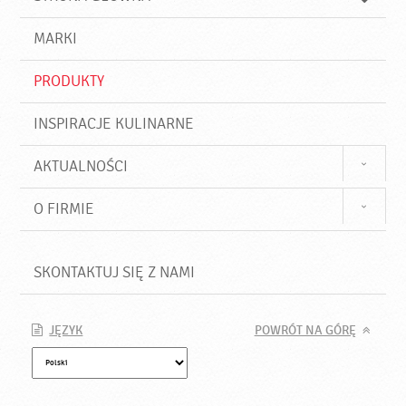
k
j
a
d
j
MARKI
ź
PRODUKTY
INSPIRACJE KULINARNE
AKTUALNOŚCI
O FIRMIE
SKONTAKTUJ SIĘ Z NAMI
JĘZYK
POWRÓT NA GÓRĘ