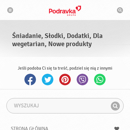
N
W
a
y
w
s
i
g
z
a
u
c
k
j
i
a
Śniadanie, Słodki, Dodatki, Dla
w
a
wegetarian, Nowe produkty
r
k
a
Jeśli podoba Ci się ta treść, podziel się nią z innymi
W
F
y
r
Z
s
a
n
z
z
u
a
a
STRONA GŁÓWNA