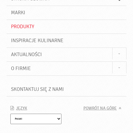
k
j
a
d
j
MARKI
ź
PRODUKTY
INSPIRACJE KULINARNE
AKTUALNOŚCI
O FIRMIE
SKONTAKTUJ SIĘ Z NAMI
JĘZYK
POWRÓT NA GÓRĘ