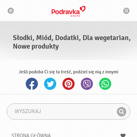
N
W
a
y
w
s
i
g
z
a
u
c
k
j
i
a
Słodki, Miód, Dodatki, Dla wegetarian,
w
a
Nowe produkty
r
k
a
Jeśli podoba Ci się ta treść, podziel się nią z innymi
W
F
y
r
Z
s
a
n
z
z
u
a
a
STRONA GŁÓWNA