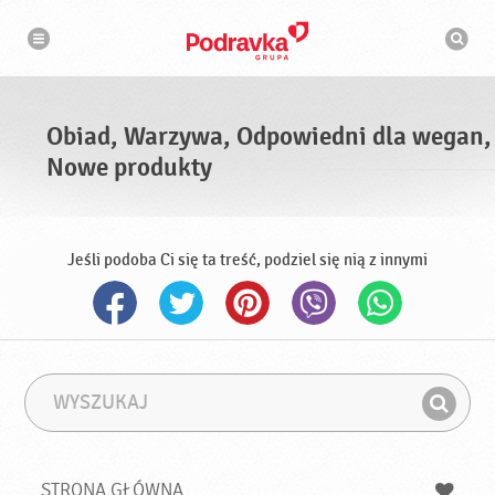
N
W
a
y
w
s
i
g
z
a
u
c
k
j
i
a
Obiad, Warzywa, Odpowiedni dla wegan,
w
a
Nowe produkty
r
k
a
Jeśli podoba Ci się ta treść, podziel się nią z innymi
W
F
y
r
Z
s
a
n
z
z
u
a
a
STRONA GŁÓWNA