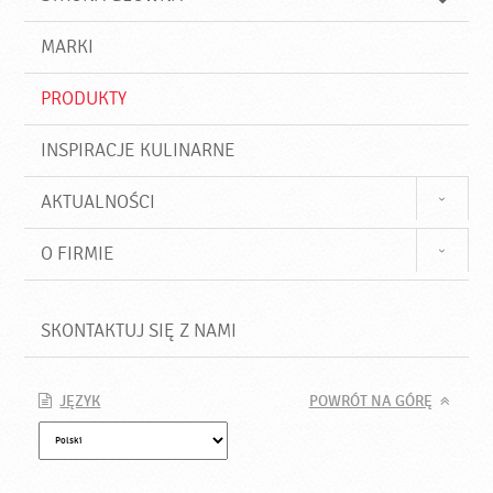
k
j
a
d
j
MARKI
ź
PRODUKTY
INSPIRACJE KULINARNE
AKTUALNOŚCI
O FIRMIE
SKONTAKTUJ SIĘ Z NAMI
JĘZYK
POWRÓT NA GÓRĘ