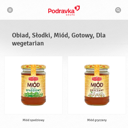
N
W
a
y
w
s
i
g
z
a
u
c
k
j
i
a
Obiad, Słodki, Miód, Gotowy, Dla
w
a
wegetarian
r
k
a
Miód spadziowy
Miód gryczany