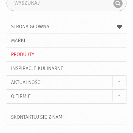
W
F
y
r
Z
s
a
n
z
z
u
a
a
STRONA GŁÓWNA
k
j
a
d
j
MARKI
ź
PRODUKTY
INSPIRACJE KULINARNE
AKTUALNOŚCI
O FIRMIE
SKONTAKTUJ SIĘ Z NAMI