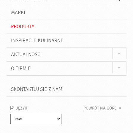
k
j
a
d
j
MARKI
ź
PRODUKTY
INSPIRACJE KULINARNE
AKTUALNOŚCI
O FIRMIE
SKONTAKTUJ SIĘ Z NAMI
JĘZYK
POWRÓT NA GÓRĘ