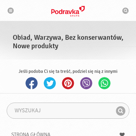
N
W
a
y
w
s
i
g
z
a
u
c
k
j
i
a
Obiad, Warzywa, Bez konserwantów,
w
a
Nowe produkty
r
k
a
Jeśli podoba Ci się ta treść, podziel się nią z innymi
W
F
y
r
Z
s
a
n
z
z
u
a
a
STRONA GŁÓWNA