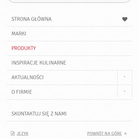
Z
s
a
n
z
z
u
a
a
STRONA GŁÓWNA
k
j
a
d
j
MARKI
ź
PRODUKTY
INSPIRACJE KULINARNE
AKTUALNOŚCI
O FIRMIE
SKONTAKTUJ SIĘ Z NAMI
JĘZYK
POWRÓT NA GÓRĘ