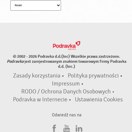
© 2002 - 2026 Podravka d.d.(Inc) Wszelkie prawa zastrzeżone.
Podravka
jest zarejestrowanym znakiem towarowym firmy Podravka
d.d. (Inc.)
Zasady korzystania
•
Polityka prywatności
•
Impressum
•
RODO / Ochrona Danych Osobowych •
Podravka w Internecie
•
Ustawienia Cookies
Odwiedź nas na
F
Y
L