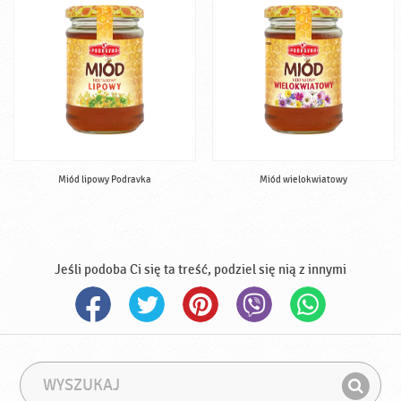
Miód lipowy Podravka
Miód wielokwiatowy
Jeśli podoba Ci się ta treść, podziel się nią z innymi
W
F
y
r