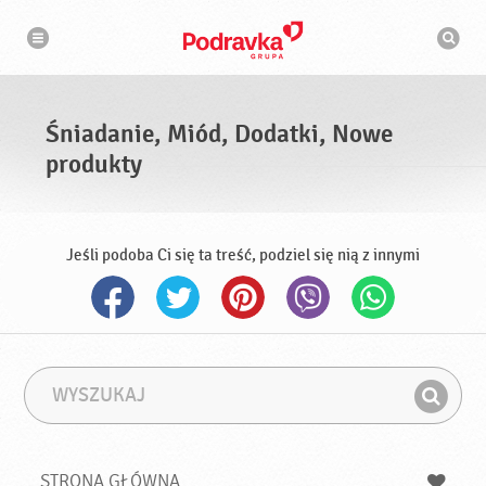
N
W
a
y
w
s
i
g
z
a
u
c
k
j
i
a
Śniadanie, Miód, Dodatki, Nowe
w
a
produkty
r
k
a
Jeśli podoba Ci się ta treść, podziel się nią z innymi
W
F
y
r
Z
s
a
n
z
z
u
a
a
STRONA GŁÓWNA