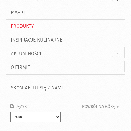
k
j
a
d
j
MARKI
ź
PRODUKTY
INSPIRACJE KULINARNE
AKTUALNOŚCI
O FIRMIE
SKONTAKTUJ SIĘ Z NAMI
JĘZYK
POWRÓT NA GÓRĘ