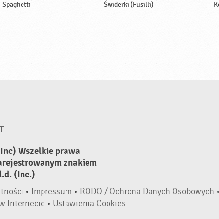
Spaghetti
Świderki (Fusilli)
K
T
(Inc) Wszelkie prawa
zarejestrowanym znakiem
d. (Inc.)
atności
•
Impressum
•
RODO / Ochrona Danych Osobowych 
w Internecie
•
Ustawienia Cookies