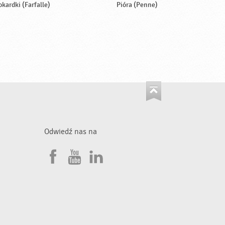
okardki (Farfalle)
Pióra (Penne)
Odwiedź nas na
F
Y
L
a
o
i
•
c
u
n