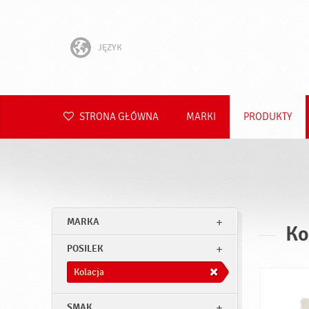
JĘZYK
English
Hrvatski
STRONA GŁÓWNA
MARKI
PRODUKTY
Slovenščina
Čeština
Slovenčina
MARKA
Ko
Română
POSILEK
Deutsch
Kolacja
SMAK