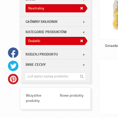
Neutralny
GŁÓWNY SKŁADNIK
KATEGORIE PRODUKTÓW
Dodatki
Gniazda 
RODZAJ PRODUKTU
INNE CECHY
Z
n
a
j
d
Wszystkie
Nowe produkty
ź
produkty