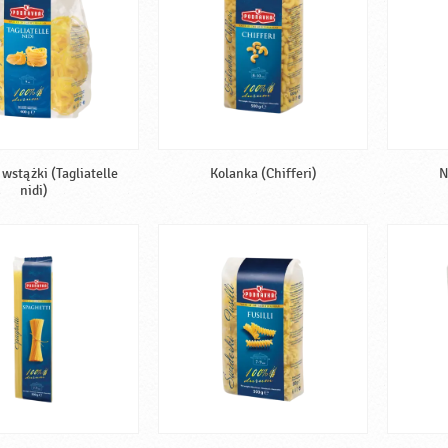
wstążki (Tagliatelle
Kolanka (Chifferi)
N
nidi)